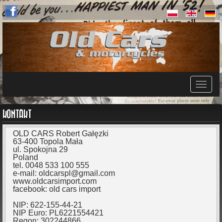
KONTAKT
OLD CARS Robert Gałęzki
63-400 Topola Mała
ul. Spokojna 29
Poland
tel. 0048 533 100 555
e-mail: oldcarspl@gmail.com
www.oldcarsimport.com
facebook: old cars import
NIP: 622-155-44-21
NIP Euro: PL6221554421
Regon: 302244866