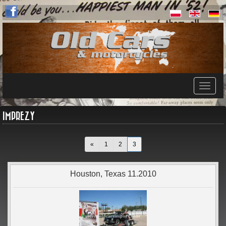
IMPREZY
(current)
«
1
2
3
Houston, Texas 11.2010